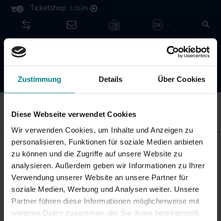
Kontakt
Su
Unternehmen
Leichte
Deutsch
Sprache
English
Zustimmung
Details
Über Cookies
Diese Webseite verwendet Cookies
Menü öffnen / schließen
Wir verwenden Cookies, um Inhalte und Anzeigen zu
Themen
personalisieren, Funktionen für soziale Medien anbieten
SHOP
zu können und die Zugriffe auf unsere Website zu
U
Neuigkeiten
analysieren. Außerdem geben wir Informationen zu Ihrer
Fahrplan
öf
Besser fahren
Verwendung unserer Website an unsere Partner für
sc
Netzkarten im SH-Tarif
U
Routenplaner
soziale Medien, Werbung und Analysen weiter. Unsere
Akkuzüge
Fahrkarten
öf
Netzkarten gelten in allen Bussen und Bahnen des
Partner führen diese Informationen möglicherweise mit
Sonderfahrpläne
sc
NAH.ran! Wissenswertes rund um Mobilität und
Nahverkehrs im Schleswig-Holstein-Tarif sowie in
weiteren Daten zusammen, die Sie ihnen bereitgestellt
U
Deutschlandticket